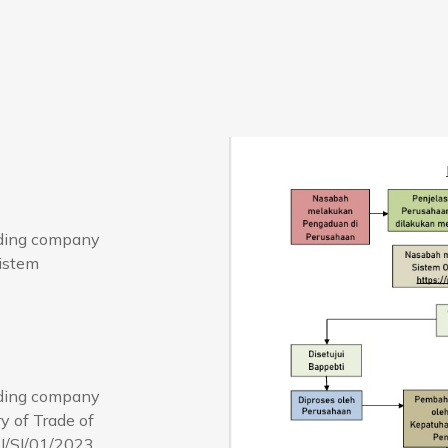
rading company
Sistem
rading company
y of Trade of
I/SI/01/2023