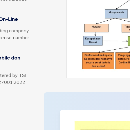
On-Line
rading company
license number
bile dan
stered by TSI
C 27001:2022