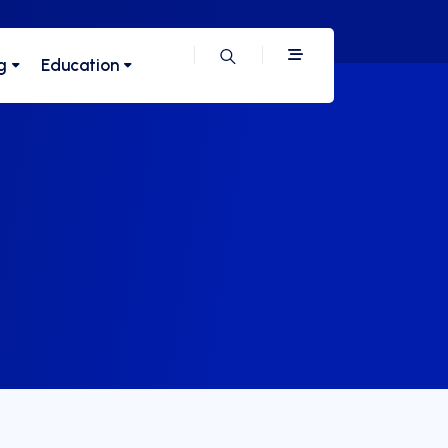
g
Education