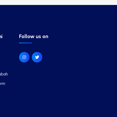
i
Follow us on
abah
orm